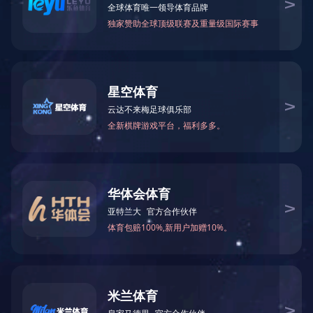
医疗器械
的大健康药房，大力发展D
医药零售
中药与医养
新业态