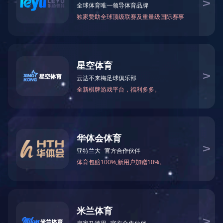
莆田鹭燕大药房有限公司
司依托鹭燕品牌，公司凭借
放
“
营模式，在莆田区域内打造层
业、完善、贴心的服务！
电话(Tel.)： 0594-2728070
传真(Fax.)： 059
4-2728070
地址(Add.)： 莆田市荔城区新度
邮编(P.C.)： 351100
Copyright © aksioprepeiakantoxh.com All rights reserved.