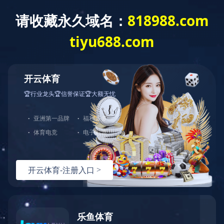
hth体育网
主 页
华体会hth·(体育)(中国)官方网站
hth体育网
hth体育网>>公司简介>>莆田鹭燕大药房
-----成员企业列表-----