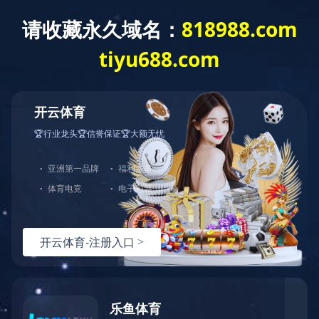
hth体育网
主 页
华体会hth·(体育)(中国)官方网站
hth体育网
hth体育网>>投资者关系>>公司治理>>
本公司高管简历如下：
公司治理
吴金祥
吴金祥，男，中国国籍，1962年生
公告全文