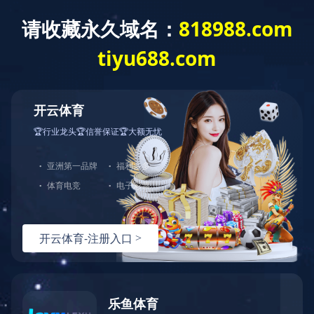
hth体育网
主 页
华体会hth·(体育)(中国)官方网站
hth体育网
hth体育网>>投资者关系>>公司治理>
公司治理
公告全文