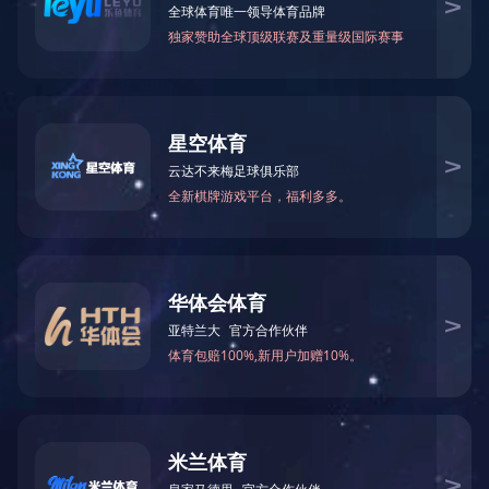
联系我们
Copyright © aksioprepeiakantoxh.com All rights reserved.