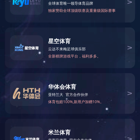
政策法规
Copyright © aksioprepeiakantoxh.com All rights reserved.