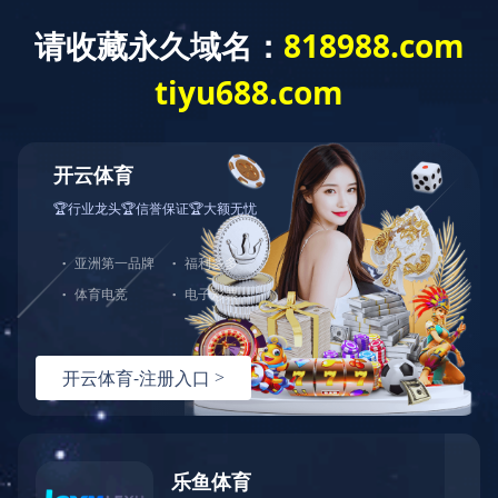
hth体育网
主 页
华体会hth·(体育)(中国)官方网站
hth体育网
hth体育网>>招标专栏>>政策法规
药品招标
器械招标